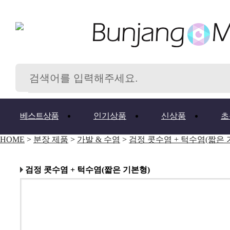
베스트상품
인기상품
신상품
초
HOME
>
분장 제품
>
가발 & 수염
>
검정 콧수염 + 턱수염(짧은 
검정 콧수염 + 턱수염(짧은 기본형)