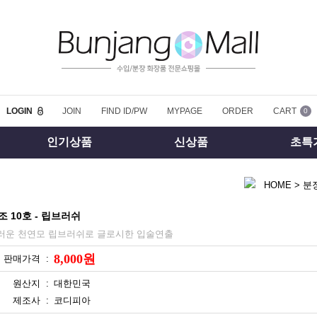
LOGIN
JOIN
FIND ID/PW
MYPAGE
ORDER
CART
0
인기상품
신상품
초특
HOME
>
분
조 10호 - 립브러쉬
러운 천연모 립브러쉬로 글로시한 입술연출
8,000원
판매가격 :
원산지 :
대한민국
제조사 :
코디피아