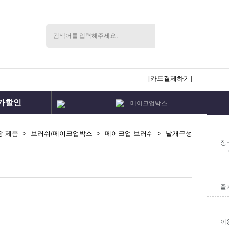
[카드결제하기]
가할인
메이크업박스
메이크업세트
국가자격증
분장몰속눈썹
장 제품
>
브러쉬/메이크업박스
>
메이크업 브러쉬
>
낱개구성
분장세트
장
즐
이