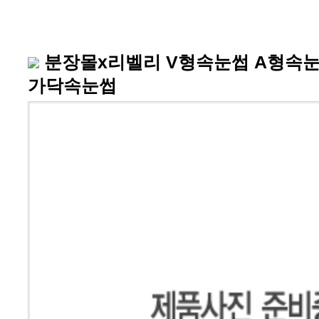
분장몰x리벨리 V형속눈썹 A형속
가닥속눈썹