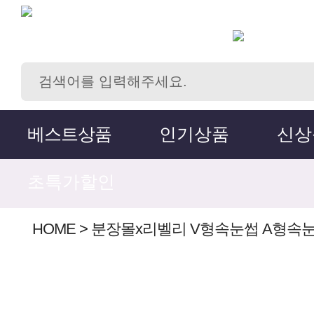
베스트상품
인기상품
신상
초특가할인
HOME
>
분장몰x리벨리 V형속눈썹 A형속