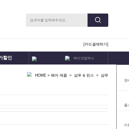
[카드결제하기]
가할인
메이크업박스
메이크업세트
국가자격증
분장몰속눈썹
HOME
>
헤어 제품
>
샴푸 & 린스
>
샴푸
분장세트
장
즐
이