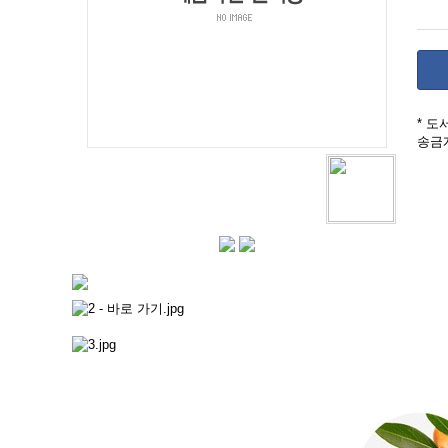
* 
송금