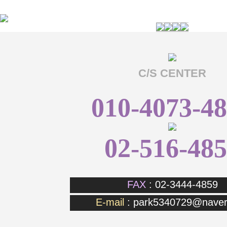
C/S CENTER
010-4073-4
02-516-48
FAX
: 02-3444-4859
E-mail
:
park5340729@naver