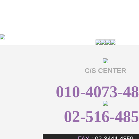
C/S CENTER
010-4073-4
02-516-48
FAX
: 02-3444-4859