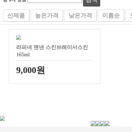
신제품
높은가격
낮은가격
이름순
라피네 맨넨 스킨브레이서스킨
165ml
9,000원