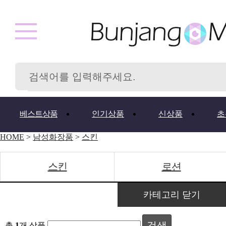
베스트상품
인기상품
신상품
초
HOME
>
남성화장품
>
스킨
스킨
로션
카테고리 닫기
검색
총
1
개 상품