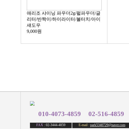
애리조 샤이닝 파우더2g/펄파우더/글
리터/반짝이/하이라이터/볼터치/아이
섀도우
9,000원
010-4073-4859
02-516-4859
FAX
: 02-3444-4859
E-mail
:
park5340729@naver.com