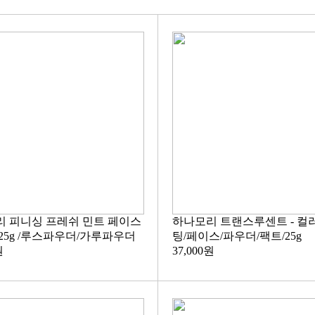
 피니싱 프레쉬 민트 페이스
하나모리 트랜스루센트 - 컬
25g /루스파우더/가루파우더
팅/페이스/파우더/팩트/25g
원
37,000원