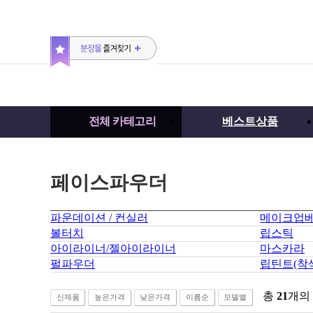
전체 카테고리
베스트상품
페이스파우더
파운데이션 / 컨실러
메이크업
볼터치
립스틱
아이라이너/젤아이라이너
마스카라
펄파우더
립틴트(착
총
21
개의
신제품
높은가격
낮은가격
이름순
모델별