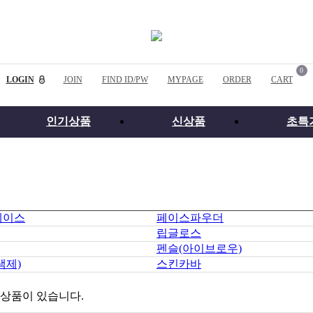
0
LOGIN
JOIN
FIND ID/PW
MYPAGE
ORDER
CART
인기상품
신상품
초특
베이스
페이스파우더
립글로스
펜슬(아이브로우)
색제)
스킨카바
 상품이 있습니다.