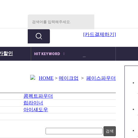
[카드결제하기]
가할인
메이크업박스
메이크업세트
국가자격증
분장몰속눈썹
HOME
>
메이크업
>
페이스파우더
분장세트
콤펙트파우더
립라이너
아이섀도우
검색