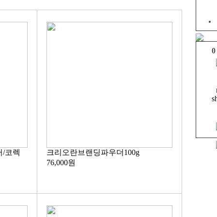
0
s
러/코렉
크리오란브랜딩파우더100g
76,000원