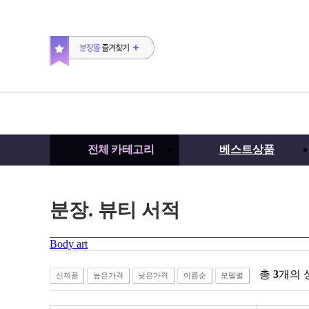
전체 카테고리
베스트상품
분장. 뷰티 서적
Body art
총
3
개의 
신제품
높은가격
낮은가격
이름순
모델별