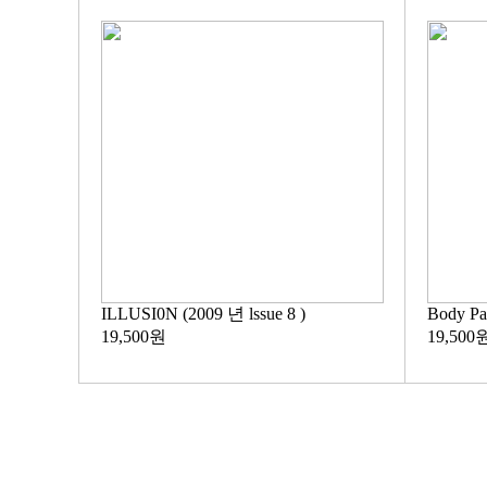
ILLUSI0N (2009 년 lssue 8 )
Body P
19,500원
19,500