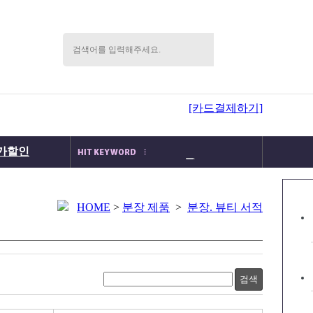
[카드결제하기]
가할인
메이크업박스
메이크업세트
국가자격증
분장몰속눈썹
HOME
>
분장 제품
>
분장. 뷰티 서적
분장세트
검색